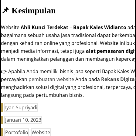
📌 Kesimpulan
Website
Ahli Kunci Terdekat – Bapak Kales Widianto
ada
bagaimana sebuah usaha jasa tradisional dapat berkemban
dengan kehadiran online yang profesional. Website ini bu
menjadi media informasi, tetapi juga
alat pemasaran digi
dalam meningkatkan pelanggan dan membangun kepercay
👉 Apabila Anda memiliki bisnis jasa seperti Bapak Kales W
percayakan
pembuatan website
Anda pada
Rekans Digita
menghadirkan solusi digital yang profesional, terpercaya
langsung pada pertumbuhan bisnis.
Iyan Supriyadi
Januari 10, 2023
Portofolio
Website