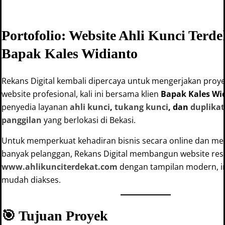
Portofolio: Website Ahli Kunci Terde
Bapak Kales Widianto
Rekans Digital kembali dipercaya untuk mengerjakan pro
website profesional, kali ini bersama klien
Bapak Kales Wi
penyedia layanan
ahli kunci
,
tukang kunci
, dan
duplikat
panggilan
yang berlokasi di Bekasi.
Untuk memperkuat kehadiran bisnis secara online dan me
banyak pelanggan, Rekans Digital membangun website res
www.ahlikunciterdekat.com
dengan tampilan modern, in
mudah diakses.
🎯 Tujuan Proyek