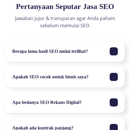
Pertanyaan Seputar Jasa SEO
Jawaban jujur & transparan agar Anda paham
sebelum memulai SEO.
Berapa lama hasil SEO mulai terlihat?
Umumnya hasil awal SEO mulai terlihat dalam 1–3
bulan, tergantung kondisi website, kompetisi
Apakah SEO cocok untuk bisnis saya?
keyword, dan konsistensi optimasi. SEO adalah
strategi jangka menengah–panjang yang berfokus
SEO cocok untuk bisnis yang ingin mendapatkan
pada pertumbuhan stabil.
traffic dan leads secara konsisten, baik bisnis lokal
Apa bedanya SEO Rekans Digital?
maupun nasional. Kami akan menyesuaikan strategi
SEO berdasarkan target market dan intent bisnis
Kami fokus pada SEO berbasis intent bisnis, bukan
Anda.
sekadar ranking keyword. Strategi kami
Apakah ada kontrak panjang?