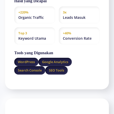
Hasil yang Dicapai
+220%
3x
Organic Traffic
Leads Masuk
Top 3
+40%
Keyword Utama
Conversion Rate
Tools yang Digunakan
WordPress
Google Analytics
Search Console
SEO Tools