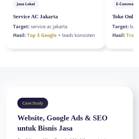
Jasa Lokal
E-Commerc
Service AC Jakarta
Toko Onlin
Target:
service ac jakarta
Target:
baju
Hasil:
Top 3 Google
+ leads konsisten
Hasil:
Traff
Case Study
Website, Google Ads & SEO
untuk Bisnis Jasa