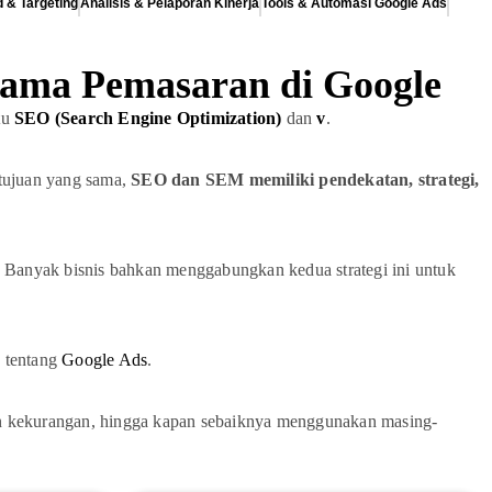
 & Targeting
Analisis & Pelaporan Kinerja
Tools & Automasi Google Ads
ama Pemasaran di Google
tu
SEO (Search Engine Optimization)
dan
v
.
 tujuan yang sama,
SEO dan SEM memiliki pendekatan, strategi,
. Banyak bisnis bahkan menggabungkan kedua strategi ini untuk
a tentang
Google Ads
.
 dan kekurangan, hingga kapan sebaiknya menggunakan masing-