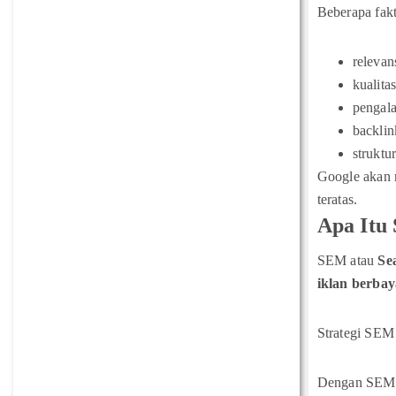
Beberapa fak
relevan
kualita
pengal
backlin
struktu
Google akan m
teratas.
Apa Itu
SEM atau
Se
iklan berbay
Strategi SEM
Dengan SEM, 