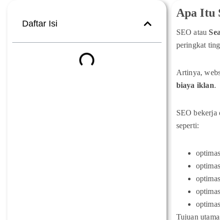
Apa Itu
Daftar Isi
SEO atau
Se
peringkat tin
Artinya, web
biaya iklan
.
SEO bekerja d
seperti:
optimas
optimas
optimas
optimas
optima
Tujuan utam