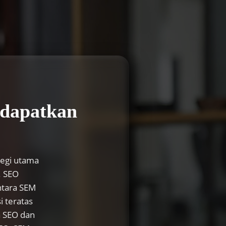
ndapatkan
tegi utama
. SEO
ntara SEM
 teratas
a SEO dan