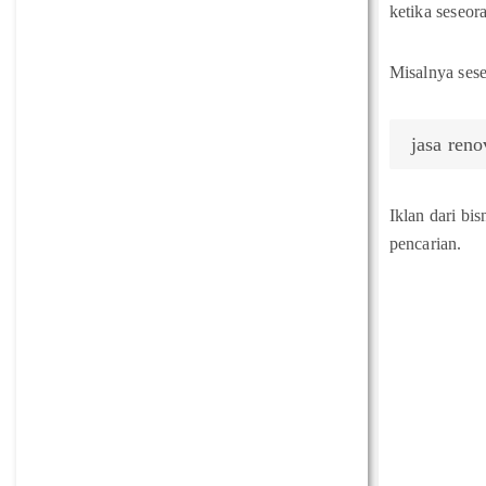
ketika seseor
Misalnya ses
jasa ren
Iklan dari bi
pencarian.