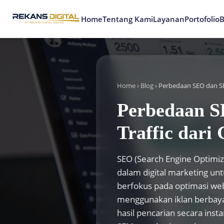
Home
Tentang Kami
Portofolio
B
Layanan
Home
›
Blog
›
Perbedaan SEO dan 
Perbedaan S
Traffic dari
SEO (Search Engine Optimiz
dalam digital marketing un
berfokus pada optimasi web
menggunakan iklan berbayar
hasil pencarian secara ins