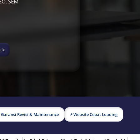
EO, SEM,
gle
 Garansi Revisi & Maintenance
⚡ Website Cepat Loading